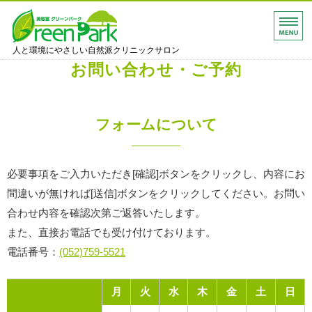
GreenPark（グリーンパーク
人と環境にやさしい自然派クリニックサロン
お問い合わせ・ご予約
ホーム
ヘアメニュー
フォームについて
オプションメニュー
必要事項をご入力いただき[確認]ボタンをクリックし、内容にお
フェイスメニュー
間違いが無ければ[送信]ボタンをクリックしてください。お問い
スタッフ紹介
合わせ内容を確認次第ご返答いたします。
また、直接お電話でも受け付けております。
電話番号：
(052)759-5521
月
火
水
木
金
土
日